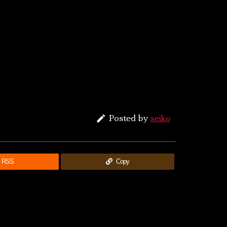

Posted by
seiko
RSS
Copy