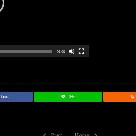
01:00

ebook
LINE
Prev
Home