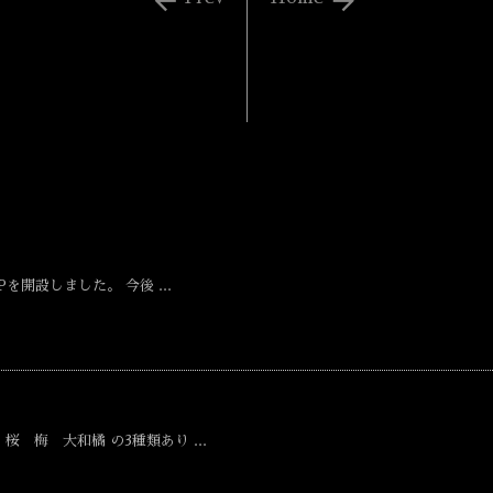


を開設しました。 今後 ...
 梅 大和橘 の3種類あり ...