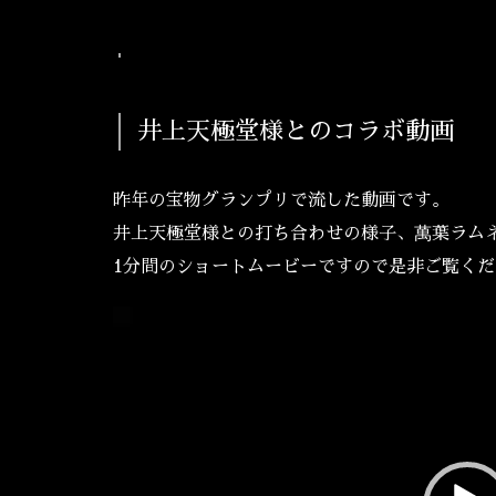
井上天極堂様とのコラボ動画
昨年の宝物グランプリで流した動画です。
井上天極堂様との打ち合わせの様子、萬葉ラム
1分間のショートムービーですので是非ご覧くだ
動
画
プ
レ
ー
ヤ