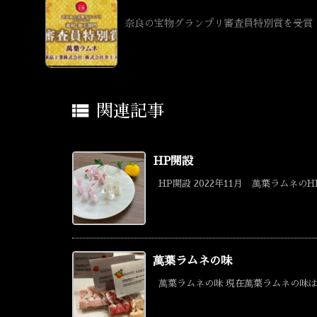
奈良の宝物グランプリ審査員特別賞を受賞

関連記事
HP開設
HP開設 2022年11月 萬葉ラムネのHP
萬葉ラムネの味
萬葉ラムネの味 現在萬葉ラムネの味は 桜