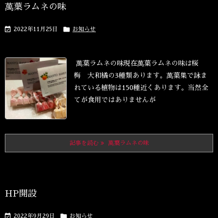
萬葉ラムネの味


2022年11月25日
お知らせ
萬葉ラムネの味
現在萬葉ラムネの味は
桜
梅 大和橘
の3種類あります。
萬葉集で詠ま
れている植物は150種近くあります。
当然全
てが食用ではありませんが
記事を読む
萬葉ラムネの味
HP開設


2022年9月29日
お知らせ