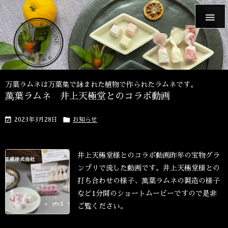

万葉ラムネは万葉集で詠まれた植物で作られたラムネです。
萬葉ラムネ 井上天極堂とのコラボ動画


2023年3月28日
お知らせ
井上天極堂様とのコラボ動画
昨年の宝物グラ
ンプリで流した動画です。
井上天極堂様との
打ち合わせの様子、萬葉ラムネの製造の様子
など
1分間のショートムービーですので是非
ご覧ください。